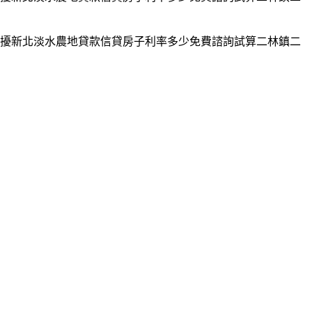
擾新北淡水農地貸款信貸房子利率多少免費諮詢試算二林鎮二