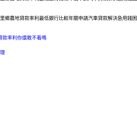
里鄉農地貸款率利最低銀行比較年關申請汽車貸款解決急用錢困
貸款率利你還敢不看嗎
處理