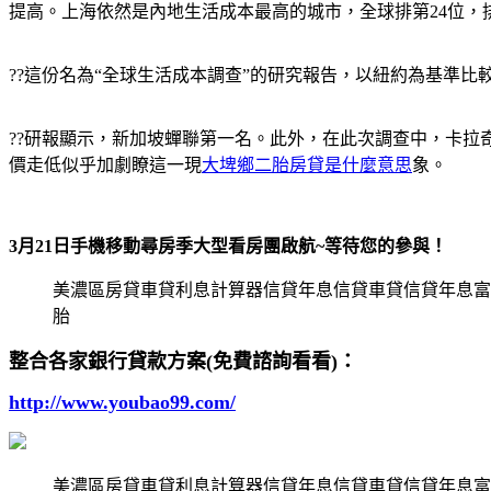
提高。上海依然是內地生活成本最高的城市，全球排第24位，
??這份名為“全球生活成本調查”的研究報告，以紐約為基準比
??研報顯示，新加坡蟬聯第一名。此外，在此次調查中，卡
價走低似乎加劇瞭這一現
大埤鄉二胎房貸是什麼意思
象。
3月21日手機移動尋房季大型看房團啟航~等待您的參與！
美濃區房貸車貸利息計算器信貸年息信貸車貸信貸年息富
胎
整合各家銀行貸款方案(免費諮詢看看)：
http://www.youbao99.com/
美濃區房貸車貸利息計算器信貸年息信貸車貸信貸年息富