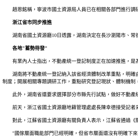
趙恩銘稱，寧波市國土資源局人員已在相關各部門進行調研
浙江省市同步推進
湖南省國土資源廳10日透露，湖南決定在長沙瀏陽市、常德
各地"蓄勢待發"
有業內人士指出，不動產統一登記制度正在加速推進，是為瞭
湖南將不動產統一登記納入該省經濟體制改革重點，明確由
制度；開展相關專題調研工作，重點研究登記現狀、體制機制
此外，湖南省還要求選擇部分市縣先行試點，做好不動產統
前天，浙江省國土資源廳地籍管理處處長陳幸德接受記者采訪
對此，江蘇省國土資源廳有關負責人表示，江蘇省通過《關
"國傢層面職能部門已經明確，但省市層面還沒有明確下來。