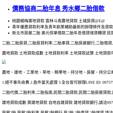
債務協商二胎年息 秀水鄉二胎借款
桃園楊梅建地貸款 雲林斗南農地貸款 土城房貸@E@
青年優惠貸款利率及青年創業補助最新的辦理條件及貸款
新北市房屋二胎 美元保單借款二胎年息借貸增貸轉貸 民
二胎,二胎房貸,二胎房貸利率,二胎車貸,二胎房屋銀行,二胎借貸,請洽0
農地貸款 土地貸款成數 土地貸款利率 土地貸款試算 土地貸款年限 土
農地、建地、工業地、旱地、畸零地、持分地、房屋、持分公
1.絕不事先收費 2.急件當天處理 3.全台皆可辦理LINE ID: 097575
二胎代償,二胎利率,二胎指南,民間二胎貸款,民間二胎房屋貸款,請洽09
建地貸款成數 買建地貸款 自地自建貸款 建地貸款銀行,請洽0975-7
房屋2胎,房屋2胎利率,房屋2胎銀行,房2胎,2胎車貸,2胎增貸,請洽097