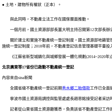
● 土地，建物所有權狀（正本）。
與此同時，不動產立法工作在國傢層面推動。
一個月前，國土資源部部長薑大明主持召開第12次部長辦公
關於建立和實施不動產統一登記制度，國土資源部地籍管理司(不
施統一登記制度；2018年前，不動產登記信息管理基礎平臺
《江蘇省新型城鎮化與城鄉發展一體化規劃(2014~2020
北京廣東等17省份已啟動不動產統一登記
內容來自sina新聞
全國省級不動產統一登記前期
秀水鄉二胎借款
工作已全面
寧波市國土資源局調控與監管處處長趙恩銘接受記者采訪時
記者從山東省國土資源廳獲悉，負責該省不動產登記工作的