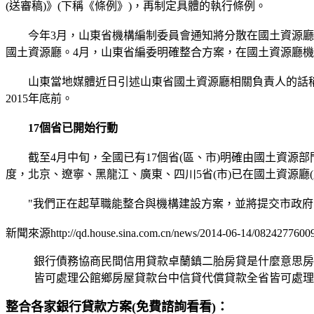
(送審稿)》(下稱《條例》)，再制定具體的執行條例。
今年3月，山東省機構編制委員會通知將分散在國土資源廳、
國土資源廳。4月，山東省編委明確整合方案，在國土資源廳
山東當地媒體近日引述山東省國土資源廳相關負責人的話稱
2015年底前。
17個省已開始行動
截至4月中旬，全國已有17個省(區、市)明確由國土資源
度，北京、遼寧、黑龍江、廣東、四川5省(市)已在國土資源廳
"我們正在起草職能整合與機構建設方案，並將提交市政府，
新聞來源http://qd.house.sina.com.cn/news/2014-06-14/08242776009
銀行債務協商民間信用貸款卓蘭鎮二胎房貸是什麼意思房
皆可處理公館鄉房屋貸款台中信貸代償貸款全省皆可處理
整合各家銀行貸款方案(免費諮詢看看)：