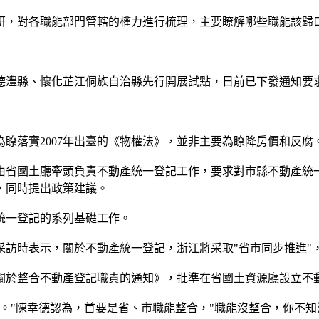
，對各職能部門管轄的權力進行梳理，主要瞭解哪些職能該歸
澧縣、懷化芷江侗族自治縣先行開展試點，日前已下發通知要
落實2007年出臺的《物權法》，並非主要為瞭降房價和反腐
省國土廳牽頭負責不動產統一登記工作，要求對市縣不動產統一
，同時提出政策建議。
一登記的系列基礎工作。
時表示，關於不動產統一登記，浙江將采取"省市同步推進"，
於整合不動產登記職責的通知》，批準在省國土資源廳設立不
"陳幸德認為，首要是省、市職能整合，"職能沒整合，你不知