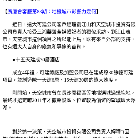
【
廣廈會客廳第83期：地鐵城市影響力幾何
】
近日，遠大可建公司客戶經理劉江山和天空城市投資有限
公司負責人接受三湘華聲全媒體記者的獨傢采訪。劉江山表
示，天空城市這個項目之所以能上馬，既有來自外部的支持，
也有遠大人自身的底氣和專傢的首肯。
●十五天建成30層酒店
成立4年裡，可建總廠及加盟公司已在建成瞭30餘幢可建
項目，並創造瞭一天建6層、15天建30層的遠大速度。
剛開始，天空城市曾在長沙開福區等地挑選域過幾塊地，
最終才選定瞭2011年才撤縣設區、位置較為偏僻的望城區大澤
湖。
對於這一決策，天空城市投資有限公司負責人解釋"(因