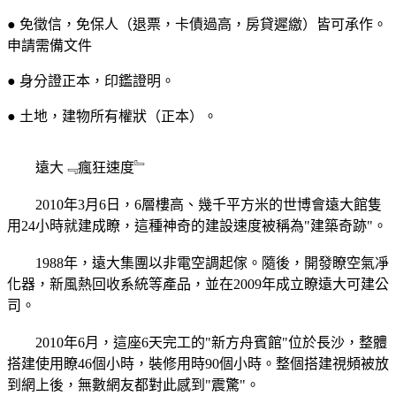
● 免徵信，免保人（退票，卡債過高，房貸遲繳）皆可承作。
申請需備文件
● 身分證正本，印鑑證明。
● 土地，建物所有權狀（正本）。
遠大﹃瘋狂速度﹄
2010年3月6日，6層樓高、幾千平方米的世博會遠大館隻
用24小時就建成瞭，這種神奇的建設速度被稱為"建築奇跡"。
1988年，遠大集團以非電空調起傢。隨後，開發瞭空氣凈
化器，新風熱回收系統等產品，並在2009年成立瞭遠大可建公
司。
2010年6月，這座6天完工的"新方舟賓館"位於長沙，整體
搭建使用瞭46個小時，裝修用時90個小時。整個搭建視頻被放
到網上後，無數網友都對此感到"震驚"。