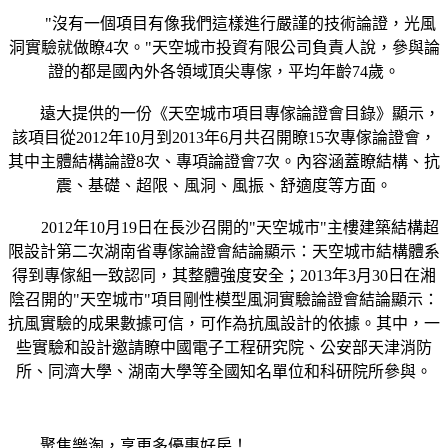
"沒有一個項目有像我們這樣進行嚴謹的技術論證，光風
洞實驗就做瞭4次。"天空城市投資有限公司負責人說，參與論
證的都是國內外各領域頂尖專傢，平均年齡74歲。
遠大提供的一份《天空城市項目專傢論證會目錄》顯示，
該項目從2012年10月到2013年6月共召開瞭15次專傢論證會，
其中主體結構論證8次、專項論證會7次。內容涵蓋瞭結構、抗
震、基礎、超限、風洞、風振、舒適度等方面。
2012年10月19日在長沙召開的"天空城市"主樓建築結構超
限設計第二次湖南省專傢論證會結論顯示：天空城市結構體系
得到專傢組一致認同，其整體強度安全；2013年3月30日在湘
陰召開的"天空城市"項目剛性模型風洞實驗論證會結論顯示：
抗風實驗的成果數據可信，可作為抗風設計的依據。其中，一
些實驗和設計邀請瞭中國電子工程研究院、公安部天津消防
所、同濟大學、湖南大學等全國知名單位和科研院所參與。
聚焦樂淘，享更多優惠好房！