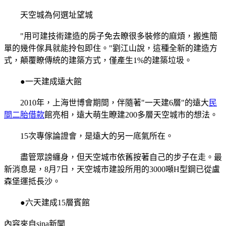
天空城為何選址望城
"用可建技術建造的房子免去瞭很多裝修的麻煩，搬進簡
單的幾件傢具就能拎包即住。"劉江山說，這種全新的建造方
式，顛覆瞭傳統的建築方式，僅產生1%的建築垃圾。
●一天建成遠大館
2010年，上海世博會期間，伴隨著"一天建6層"的遠大
民
間二胎借款
館亮相，遠大萌生瞭建200多層天空城市的想法。
15次專傢論證會，是遠大的另一底氣所在。
盡管眾謗纏身，但天空城市依舊按著自己的步子在走。最
新消息是，8月7日，天空城市建設所用的3000噸H型鋼已從盧
森堡運抵長沙。
●六天建成15層賓館
內容來自sina新聞