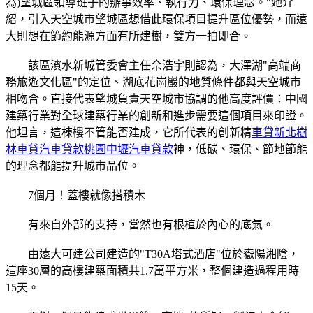
為)望城區領導班子的辦事效率、執行力、環保理念。"她介
紹，引入天空城市望城區想借此環保項目提升區位優勢，而遠
大則想在節約能源方面有所建樹，雙方一拍即合。
該區濱水新城管委會主任佘浩宇則認為，大澤湖"高端商
務旅遊文化區"的定位、湖底花崗巖的地質條件都與天空城市
相吻合。直接代表望城負責天空城市協調的他高度評價：中國
建築行業對全球建築行業的創新和進步需要這個項目來印證。
他坦言，這棟樓不管能否建成，它所代表的創新精
車貸新北樹
林車貸汽車貸款桃園中壢汽車貸款
神，低碳、環保、節地節能
的理念都能提升城市品位。
7個月！蓋樓就像搭積木
有來自外部的支持，當然也有根植於內心的底氣。
由遠大可建公司建造的"T30A塔式酒店"位於嶽陽湘陰，
這座30層的高樓建築面積共1.7萬平方米，整個建造過程用時
15天。