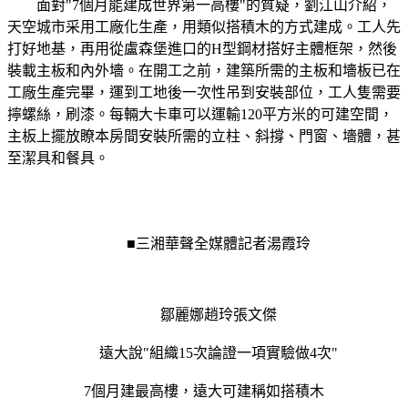
面對"7個月能建成世界第一高樓"的質疑，劉江山介紹，
天空城市采用工廠化生產，用類似搭積木的方式建成。工人先
打好地基，再用從盧森堡進口的H型鋼材搭好主體框架，然後
裝載主板和內外墻。在開工之前，建築所需的主板和墻板已在
工廠生產完畢，運到工地後一次性吊到安裝部位，工人隻需要
擰螺絲，刷漆。每輛大卡車可以運輸120平方米的可建空間，
主板上擺放瞭本房間安裝所需的立柱、斜撐、門窗、墻體，甚
至潔具和餐具。
■三湘華聲全媒體記者湯霞玲
鄒麗娜趙玲張文傑
遠大說"組織15次論證一項實驗做4次"
7個月建最高樓，遠大可建稱如搭積木