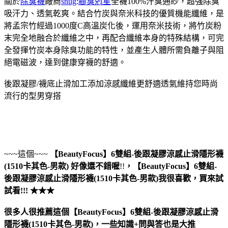
關於
除臭襪
廠商
snug
:
腳臭剋星
全襪100%汗臭通紗，超強除臭
吸汗力、透氣乾爽。結合竹炭與奈米科技的優質機能纖維，是
將孟宗竹經過1000度C高溫炭化後，運用奈米技術，將竹炭粉
末完全地融合於纖維之中，再配合纖維本身的特殊結構，可完
全發揮竹炭本身除臭功能的特性，並產生人體所需負離子與阻
絕電磁波，達到健康穿襪的舒適。
後跟凝膠/襪底止滑加工添加涼感纖維更舒適透氣維持您時尚
流行的型男穿搭
~~~這個~~~
【BeautyFocus】6雙組-後跟凝膠涼感止滑隱形襪
(1510卡其色-男款)
好像還不錯喔
!!
，
【BeautyFocus】6雙組-
後跟凝膠涼感止滑隱形襪(1510卡其色-男款)
我很喜歡，買來試
試看!!! ★★★
很多人很推薦這個【BeautyFocus】6雙組-後跟凝膠涼感止滑
隱形襪(1510卡其色-男款)，一些知識+問與答也是大推