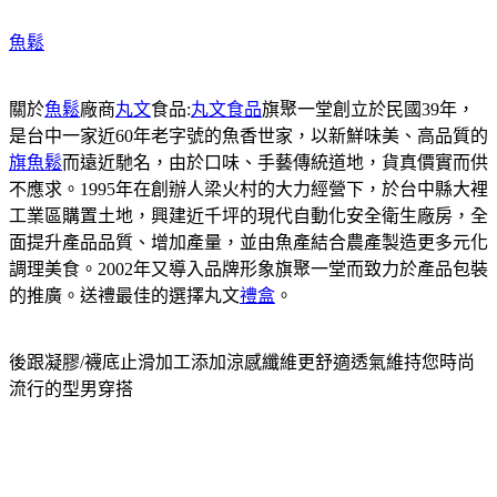
魚鬆
關於
魚鬆
廠商
丸文
食品:
丸文食品
旗聚一堂創立於民國39年，
是台中一家近60年老字號的魚香世家，以新鮮味美、高品質的
旗魚鬆
而遠近馳名，由於口味、手藝傳統道地，貨真價實而供
不應求。1995年在創辦人梁火村的大力經營下，於台中縣大裡
工業區購置土地，興建近千坪的現代自動化安全衛生廠房，全
面提升產品品質、增加產量，並由魚產結合農產製造更多元化
調理美食。2002年又導入品牌形象旗聚一堂而致力於產品包裝
的推廣。送禮最佳的選擇丸文
禮盒
。
後跟凝膠/襪底止滑加工添加涼感纖維更舒適透氣維持您時尚
流行的型男穿搭