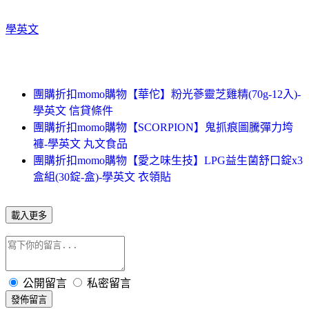
學英文
團購折扣momo購物【華佗】粉光蔘靈芝雞精(70g-12入)-
學英文 信貸條件
團購折扣momo購物【SCORPION】鬼抓痕圖騰彈力垮
褲-學英文 丸文食品
團購折扣momo購物【愛之味生技】LPG益生菌舒口錠x3
盒組(30錠-盒)-學英文 衣領貼
載入更多
公開留言
私密留言
發佈留言