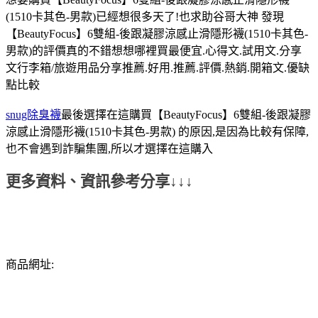
(1510卡其色-男款)已經想很多天了!也求助谷哥大神 發現
【BeautyFocus】6雙組-後跟凝膠涼感止滑隱形襪(1510卡其色-
男款)的評價真的不錯想想哪裡買最便宜.心得文.試用文.分享
文行李箱/旅遊用品分享推薦.好用.推薦.評價.熱銷.開箱文.優缺
點比較
snug除臭襪
最後選擇在這購買【BeautyFocus】6雙組-後跟凝膠
涼感止滑隱形襪(1510卡其色-男款) 的原因,是因為比較有保障,
也不會遇到詐騙集團,所以才選擇在這購入
更多資料、資訊參考分享↓↓↓
商品網址: