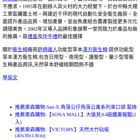
不應求。1995年在創辦人梁火村的大力經營下，於台中縣大裡
工業區購置土地，興建近千坪的現代自動化安全衛生廠房，全
面提升產品品質、增加產量，並由魚產結合農產製造更多元化
調理美食。2002年又導入品牌形象旗聚一堂而致力於產品包裝
的推廣。是
禮盒
及
伴手禮
的最佳選擇
關於
衛生棉
廠商
舒適達人
功能型草本
漢方衛生棉
:提供功能型
草本漢方衛生棉,包含日用型、夜用型、護墊型、量少型等衛
生棉產品資訊,天然草本舒緩經期悶熱不適
學英文
推薦東森購物-San-X 角落公仔角落公寓系列束口袋 藍綠
推薦東森購物-【SONA MALL】大遠見A4磁鐵書報籃(2
入)
推薦東森購物-【VICTORY】天然大竹砧板
(40x30x1.8cm)