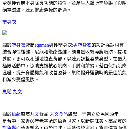
全發揮竹炭本身除臭功能的特性，並產生人體所需負離子與阻
絕電磁波，達到健康穿襪的舒適。
塑身衣
關於
塑身衣
廠商
equmen
男性塑身衣:
男塑身衣
的設計強調材質
結合彈性纖維、尼龍和聚酯纖維，能自然收緊腰腹脂肪、提拉
肩膀，更可以和緩地拉直背部，以達到調整姿勢身型。在最大
極限活動中，協助支撐核心肌肉、手肘和前臂，藉由保持肌肉
溫暖、提升身體機能和改善姿勢，幫助提升運動時的最佳肌能
和減少受傷風險。
魚鬆
丸文
關於
魚鬆
廠商
丸文
食品:
丸文食品
旗聚一堂創立於民國39年，
是台中一家近60年老字號的魚香世家，以新鮮味美、高品質的
旗魚鬆
而遠近馳名，由於口味、手藝傳統道地，貨真價實而供