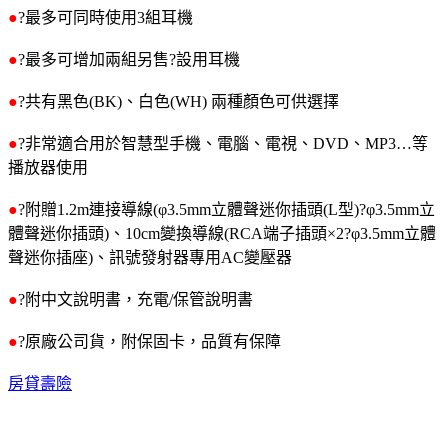
●
?最多可同時使用3組耳機
●
?最多可增加兩組另售?設用耳機
●
?共有黑色(BK)、白色(WH) 兩種顏色可供選擇
●
?非常適合用於智慧型手機、電腦、電視、DVD、MP3…等
播放器使用
●
?附贈1.2m連接導線(φ3.5mm立體聲迷你插頭(L型)?φ3.5mm立
體聲迷你插頭)、10cm變換導線(RCA端子插頭×2?φ3.5mm立體
聲迷你插座)、訊號發射器專用AC變壓器
●
?附中文說明書，充電/保管說明書
●
?原廠公司貨，附保固卡，品質有保障
房貸壽險