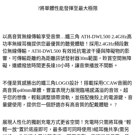
?將單體性能發揮至最大極限
以高音質無線傳輸享受音樂…鐵三角 ATH-DWL500 2.4GHz高
功率無線耳機提供您最優質的聽覺體驗！採用2.4GHz頻段數
位無線傳輸，ATH-DWL500 有效抵抗電波干擾與障礙物的影
響，可傳輸距離約為距離訊號發射器30m範圍，聆賞空間無障
礙，連續撥放時間更長達10小時，讓音樂播放不間斷。
不僅是質感勝出的鐵三角LOGO設計！搭載採用CCAW音圈的
高音質φ40mm單體，豐富表現力展現臨場感滿溢的音效，超
乎您的想像，輕鬆調整頭帶滑軌，並搭配機殼上的電源鍵、音
量鍵使用，提供您一個舒適亦有高音質的配戴體驗。 ?
展現人性化的獨創充電方式更省空間！充電時只需將耳機 "輕
輕一放"置於底座即可，最多還可同時使用3組耳機共享(需另