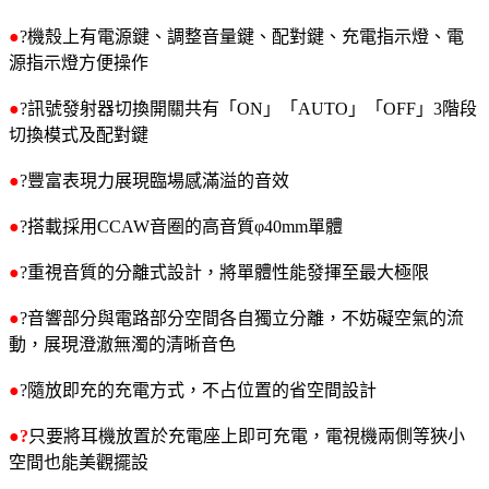
●
?機殼上有電源鍵、調整音量鍵、配對鍵、充電指示燈、電
源指示燈方便操作
●
?訊號發射器切換開關共有「ON」「AUTO」「OFF」3階段
切換模式及配對鍵
●
?豐富表現力展現臨場感滿溢的音效
●
?搭載採用CCAW音圈的高音質φ40mm單體
●
?重視音質的分離式設計，將單體性能發揮至最大極限
●
?音響部分與電路部分空間各自獨立分離，不妨礙空氣的流
動，展現澄澈無濁的清晰音色
●
?隨放即充的充電方式，不占位置的省空間設計
●?
只要將耳機放置於充電座上即可充電，電視機兩側等狹小
空間也能美觀擺設