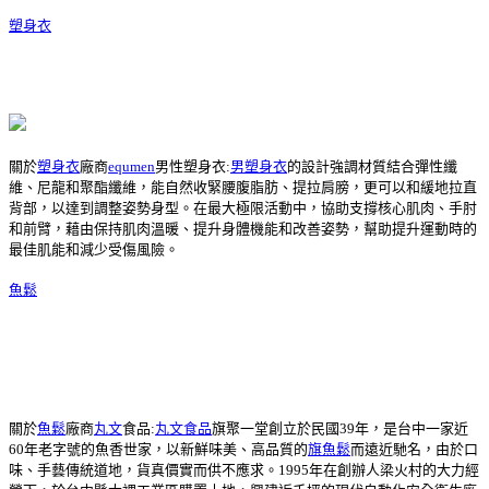
塑身衣
關於
塑身衣
廠商
equmen
男性塑身衣:
男塑身衣
的設計強調材質結合彈性纖
維、尼龍和聚酯纖維，能自然收緊腰腹脂肪、提拉肩膀，更可以和緩地拉直
背部，以達到調整姿勢身型。在最大極限活動中，協助支撐核心肌肉、手肘
和前臂，藉由保持肌肉溫暖、提升身體機能和改善姿勢，幫助提升運動時的
最佳肌能和減少受傷風險。
魚鬆
關於
魚鬆
廠商
丸文
食品:
丸文食品
旗聚一堂創立於民國39年，是台中一家近
60年老字號的魚香世家，以新鮮味美、高品質的
旗魚鬆
而遠近馳名，由於口
味、手藝傳統道地，貨真價實而供不應求。1995年在創辦人梁火村的大力經