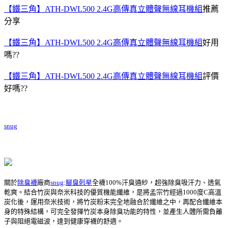
【鐵三角】ATH-DWL500 2.4G高傳真立體聲無線耳機組
推薦
分享
【鐵三角】ATH-DWL500 2.4G高傳真立體聲無線耳機組
好用
嗎??
【鐵三角】ATH-DWL500 2.4G高傳真立體聲無線耳機組
評價
好嗎??
snug
關於
除臭襪
廠商
snug
:
腳臭剋星
全襪100%汗臭通紗，超強除臭吸汗力、透氣
乾爽。結合竹炭與奈米科技的優質機能纖維，是將孟宗竹經過1000度C高溫
炭化後，運用奈米技術，將竹炭粉末完全地融合於纖維之中，再配合纖維本
身的特殊結構，可完全發揮竹炭本身除臭功能的特性，並產生人體所需負離
子與阻絕電磁波，達到健康穿襪的舒適。