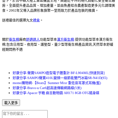
營下，於台中縣大裡工業區購置土地，興建近千坪的現代自動化安全衛生廠
房，全面提升產品品質、增加產量，並由魚產結合農產製造更多元化調理美
食。2002年又導入品牌形象旗聚一堂而致力於產品包裝的推廣。
送禮最佳的選擇丸文
禮盒
。
關於
衛生棉
廠商
舒適達人
功能型草本
漢方衛生棉
:提供功能型草本漢方衛生
棉,包含日用型、夜用型、護墊型、量少型等衛生棉產品資訊,天然草本舒緩
經期悶熱不適
好康分享-聲寶SAMPO造型電子體重計 BF-L904ML[快速到貨]
好康分享-SAMPO聲寶410L變頻一級節能雙門冰箱SR-N41D(S5)
momo購物網-【Beats】Summer Mixr 重低音耳罩式耳機(藍)
好康分享-Bravo-u Cat6超高速傳輸網路線(5米)
好康分享-Apacer 宇瞻 麻吉動物園 AH171 8GB OTG隨身碟
載入更多