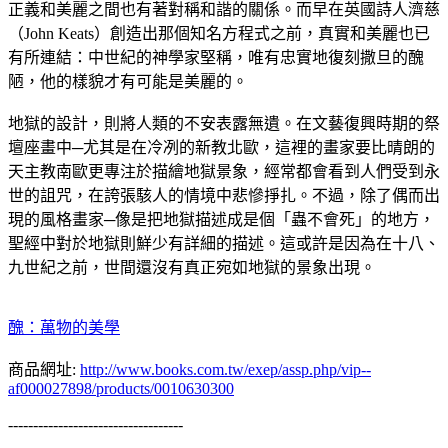
正義和美麗之間也有著對稱和諧的關係。而早在英國詩人濟慈
（John Keats）創造出那個知名方程式之前，真實和美麗也已
有所連結：中世紀的神學家堅稱，唯有忠實地復刻撒旦的醜
陋，他的樣貌才有可能是美麗的。
地獄的設計，則將人類的不安表露無遺。在文藝復興時期的祭
壇座畫中─尤其是在冷冽的新教北歐，這裡的畫家要比晴朗的
天主教南歐更專注於描繪地獄景象，經常都會看到人們受到永
世的詛咒，在誇張駭人的情境中悲慘掙扎。不過，除了偶而出
現的風格畫家─像是把地獄描述成是個「蟲不會死」的地方，
聖經中對於地獄則鮮少有詳細的描述。這或許是因為在十八、
九世紀之前，世間還沒有真正宛如地獄的景象出現。
醜：萬物的美學
商品網址:
http://www.books.com.tw/exep/assp.php/vip--
af000027898/products/0010630300
-----------------------------------