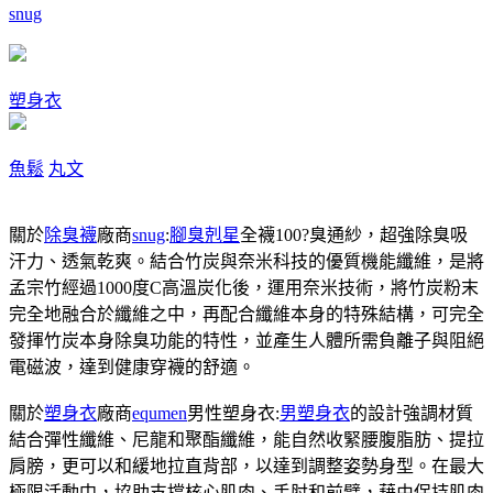
snug
塑身衣
魚鬆
丸文
關於
除臭襪
廠商
snug
:
腳臭剋星
全襪100?臭通紗，超強除臭吸
汗力、透氣乾爽。結合竹炭與奈米科技的優質機能纖維，是將
孟宗竹經過1000度C高溫炭化後，運用奈米技術，將竹炭粉末
完全地融合於纖維之中，再配合纖維本身的特殊結構，可完全
發揮竹炭本身除臭功能的特性，並產生人體所需負離子與阻絕
電磁波，達到健康穿襪的舒適。
關於
塑身衣
廠商
equmen
男性塑身衣:
男塑身衣
的設計強調材質
結合彈性纖維、尼龍和聚酯纖維，能自然收緊腰腹脂肪、提拉
肩膀，更可以和緩地拉直背部，以達到調整姿勢身型。在最大
極限活動中，協助支撐核心肌肉、手肘和前臂，藉由保持肌肉