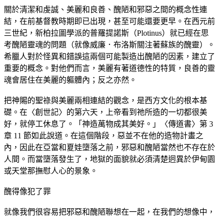
關於清潔和虔誠、美麗和良善、醜陋和邪惡之間的概念性連
結，在前基督教時期即已出現，甚至可能還要更早。在西元前
三世紀，新柏拉圖學派的普羅提諾斯（Plotinus）就已經在思
考醜陋靈魂的問題（就像威廉．布洛斯關注著蘇族的醜靈）。
希臘人對於怪異和錯誤這兩個可能製造出醜陋的因素，建立了
重要的概念。對他們而言，美麗有著道德性的特質，良善的靈
魂會居住在美麗的軀體內；反之亦然。
把神賜的聖祿與美麗兩相連結的觀念，是西方文化的根本基
礎。在〈創世記〉的第六天，上帝看到祂所造的一切都很美
好，就停工休息了。「神造萬物成其美好。」〈傳道書〉第 3
章 11 節如此說道。在這個階段，惡並不在他的造物計畫之
內，因此在亞當和夏娃墮落之前，邪惡和醜陋當然也不存在於
人間。而當墮落發生了，地獄的面貌就必須清楚迥異於伊甸園
或天堂那撫慰人心的景象。
醜得像犯了罪
就像我們很容易把邪惡和醜陋聯想在一起，在我們的想像中，