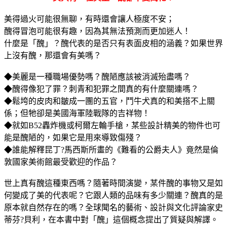
美得過火可能很無聊，有時還會讓人極度不安；
醜得冒泡可能很有趣，因為其無法預測而更加迷人！
什麼是「醜」？醜代表的是否只有表面皮相的涵義？如果世界
上沒有醜，那還會有美嗎？
◆美麗是一種職場優勢嗎？醜陋應該被消滅殆盡嗎？
◆醜得像犯了罪？刺青和犯罪之間真的有什麼關連嗎？
◆鬆垮的皮肉和皺成一團的五官，鬥牛犬真的和美搭不上關
係；但牠卻是美國海軍陸戰隊的吉祥物！
◆就如B52轟炸機或柯爾左輪手槍，某些設計精美的物件也可
能是醜陋的，如果它是用來導致傷殘？
◆誰能解釋昆丁?馬西斯所畫的《難看的公爵夫人》竟然是倫
敦國家美術館最受歡迎的作品？
世上真有醜這種東西嗎？隨著時間演變，某件醜的事物又是如
何變成了美的代表呢？它跟人類的品味有多少關連？醜真的是
原本就自然存在的嗎？全球聞名的藝術、設計與文化評論家史
蒂芬?貝利，在本書中對「醜」這個概念提出了質疑與解譯。