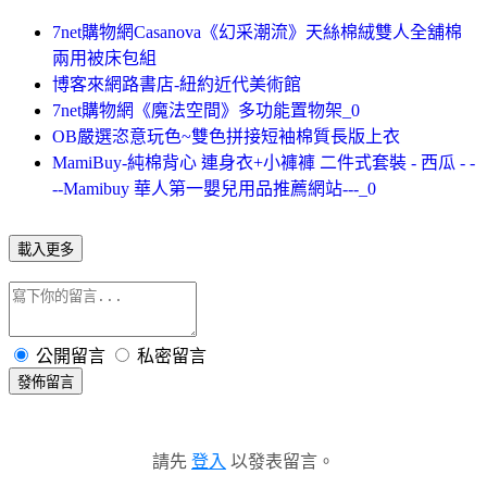
7net購物網Casanova《幻采潮流》天絲棉絨雙人全舖棉
兩用被床包組
博客來網路書店-紐約近代美術館
7net購物網《魔法空間》多功能置物架_0
OB嚴選恣意玩色~雙色拼接短袖棉質長版上衣
MamiBuy-純棉背心 連身衣+小褲褲 二件式套裝 - 西瓜 - -
--Mamibuy 華人第一嬰兒用品推薦網站---_0
載入更多
公開留言
私密留言
發佈留言
請先
登入
以發表留言。