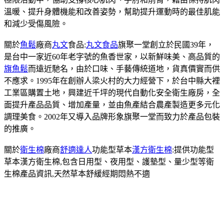
溫暖、提升身體機能和改善姿勢，幫助提升運動時的最佳肌能
和減少受傷風險。
關於
魚鬆
廠商
丸文
食品:
丸文食品
旗聚一堂創立於民國39年，
是台中一家近60年老字號的魚香世家，以新鮮味美、高品質的
旗魚鬆
而遠近馳名，由於口味、手藝傳統道地，貨真價實而供
不應求。1995年在創辦人梁火村的大力經營下，於台中縣大裡
工業區購置土地，興建近千坪的現代自動化安全衛生廠房，全
面提升產品品質、增加產量，並由魚產結合農產製造更多元化
調理美食。2002年又導入品牌形象旗聚一堂而致力於產品包裝
的推廣。
關於
衛生棉
廠商
舒適達人
功能型草本
漢方衛生棉
:提供功能型
草本漢方衛生棉,包含日用型、夜用型、護墊型、量少型等衛
生棉產品資訊,天然草本舒緩經期悶熱不適