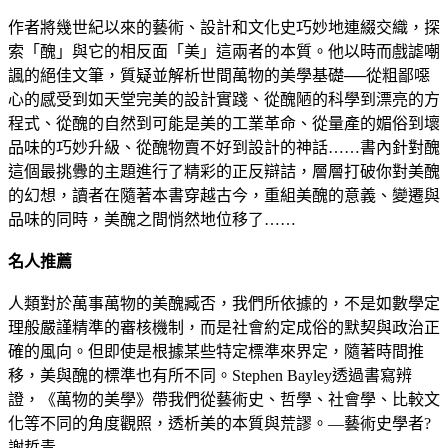
作者將幾世紀以來的藝術、設計和文化史巧妙地連綴交織，探
索「醜」與它的相反面「美」這兩者的本質。他以時而戲謔嘲
諷的絕佳文筆，質疑並解析世間萬物的美學基礎──從粗鄙噁
心的感受到如天堂完美的設計實踐、從醜陋的科學到漂亮的方
程式、從醜的自然到可能是美的工業革命、從量產的媚俗到壞
品味的巧妙升級、從醜物賣不好到設計的神話……書內針對醜
這個最挑釁的主題進行了精彩的正反辯詰，層層打破你對美醜
的幻想，讀者在隨著本書穿越古今，重組美醜的意義、變遷與
品味的同時，美醜之間悄然地位移了……
名人推薦
人類對於萬事萬物的美醜臧否，我們所依據的，不是如數學定
理般嚴謹精準的審核機制，而是社會約定成俗的默契與政治正
確的風向。但即使是根據某些特定標準來界定，隨著時間推
移，美與醜的標準也有所不同。Stephen Bayley透過書寫辨
證，《萬物的美學》帶我們從藝術史、哲學、社會學、比較文
化等不同的角度觀照，透析美的本質與荒謬。—藝術史學者?
謝哲青