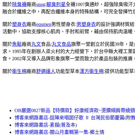
關於
除臭襪
廠商
snug
:
腳臭剋星
全襪100?臭通紗，超強除臭吸
融合於纖維之中，再配合纖維本身的特殊結構，可完全發揮竹
關於
塑身衣
廠商
equmen
男性塑身衣:
男塑身衣
的設計強調材質結
活動中，協助支撐核心肌肉、手肘和前臂，藉由保持肌肉溫暖
關於
魚鬆
廠商
丸文
食品:
丸文食品
旗聚一堂創立於民國39年，
求。1995年在創辦人梁火村的大力經營下，於台中縣大裡工
食。2002年又導入品牌形象旗聚一堂而致力於產品包裝的推廣
關於
衛生棉
廠商
舒適達人
功能型草本
漢方衛生棉
:提供功能型
OB嚴選0827新品【特價款】好康經濟款~燙鑽細肩帶繞
博客來網路書店-逗陣來唱囡仔歌 Ⅱ 台灣民俗節慶篇(附教
博客來網路書店-素描(普及本)
博客來網路書店-關山月畫輯第一集-鄉土情