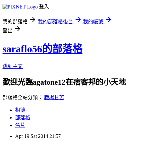
登入
我的部落格
我的部落格後台
我的帳號
登出
saraflo56的部落格
跳到主文
歡迎光臨agatone12在痞客邦的小天地
部落格全站分類：
職場甘苦
相簿
部落格
名片
Apr
19
Sat
2014
21:57