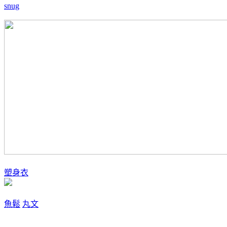
snug
塑身衣
魚鬆
丸文