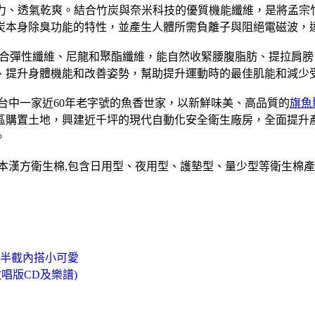
汗力、透氣乾爽。結合竹炭與奈米科技的優質機能纖維，是將孟宗竹
炭本身除臭功能的特性，並產生人體所需負離子與阻絕電磁波，
合彈性纖維、尼龍和聚酯纖維，能自然收緊腰腹脂肪、提拉肩膀
、提升身體機能和改善姿勢，幫助提升運動時的最佳肌能和減少
是台中一家近60年老字號的魚香世家，以新鮮味美、高品質的
旗魚
業區購置土地，興建近千坪的現代自動化安全衛生廠房，全面提
。
草本漢方衛生棉,包含日用型、夜用型、護墊型、量少型等衛生棉產
頸半截內搭小可愛
唱版CD及樂譜)