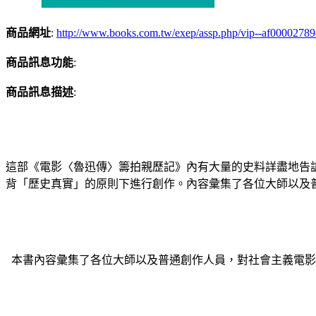
商品網址
:
http://www.books.com.tw/exep/assp.php/vip--af0000278
商品訊息功能
:
商品訊息描述
:
這部《電影〈魯迅傳〉籌拍親歷記》內有大量的史料詳盡地告
背「歷史真實」的原則下進行創作。內容彙集了各位大師以及
本書內容彙集了各位大師以及普通創作人員，對社會主義電影