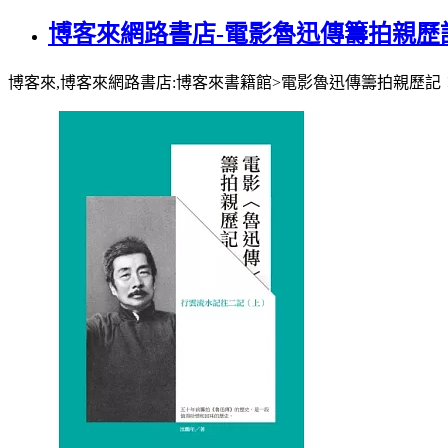
博客來網路書店-電影魯迅傳籌拍親歷
博客來,博客來網路書店:博客來書籍館>電影魯迅傳籌拍親歷記