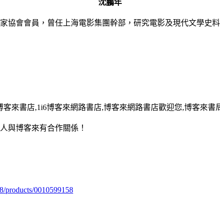
沈鵬年
家協會會員，曾任上海電影集團幹部，研究電影及現代文學史料
13,博客來書店,1i6博客來網路書店,博客來網路書店歡迎您,博客來書局
用人與博客來有合作關係！
98/products/0010599158