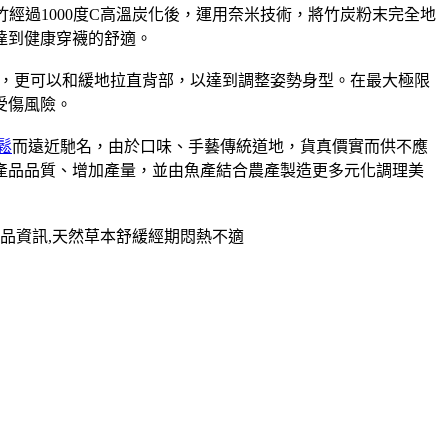
經過1000度C高溫炭化後，運用奈米技術，將竹炭粉末完全地
達到健康穿襪的舒適。
，更可以和緩地拉直背部，以達到調整姿勢身型。在最大極限
受傷風險。
鬆
而遠近馳名，由於口味、手藝傳統道地，貨真價實而供不應
升產品品質、增加產量，並由魚產結合農產製造更多元化調理美
品資訊,天然草本舒緩經期悶熱不適