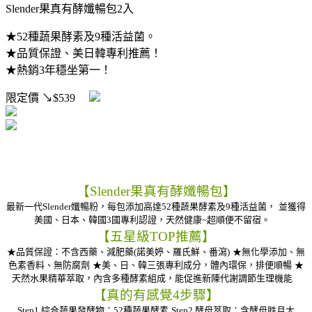
Slender果真有酵孅暢包2入
★52種蔬果酵素及9種活益菌。
★品質保證、美日韓專利推薦！
★熱銷3年穩坐第一！
限定價
↘$539
【Slender果真有酵孅暢包】
最新一代Slender孅暢粉，每包添加高達52種蔬果酵素及9種活益菌，
並獲得
美國、日本、韓國3國專利認證，天然健康~超順便不留宿。
【五星級TOP推薦】
★品質保證：不含西藥、減肥藥(諾美婷、羅氏鮮、番瀉)
★無化學添加、無
色素香料、無防腐劑
★美、日、韓三張專利成分，體內環保，排便順暢
★
天然水果精華萃取，內含多種酵素組成，能促進新陳代謝調節生理機能
【真的有感覺4步驟】
Step1.綜合蔬果發酵物：52種蔬果酵素
Step2.酵母萃取：含酵母胜月太