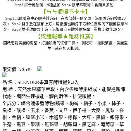
Step3.綜合乳酸菌：9種益菌
Step4.蘋果萃取物：含蘋果多酚
【ㄣㄣ順暢不卡卡】
Step1.以肚臍為中心順時針方向，在腹部劃一個問號，沿問號方向按摩20
次。
Step2.雙手放在腹部上方，用指腹從胸骨下方部位直線向下腹部按摩20
次。
Step3.雙手放腹部上方，沿胸骨向身體外側按摩，重複此動作20次。
【媒體報導★雜誌推薦】
開啟您對美麗的渴望，打通肌膚的任督二脈，
掙脫束?、擺脫繁複、美麗重
生，就在加入此刻…
限定價
↘$539
品 名：SLENDER果真有酵孅暢包2入
用 途：天然水果精華萃取，內含多種酵素組成，能促進新陳
代謝、調節生理機能、體內環保、排便順暢。
全成分：綜合蔬果發酵物(蘋果、枸櫞、橘子、小米、柿子、
臭橙、酸橙、玉米、香蕉、文旦、伊予柑、大麥、鳳梨、椪
柑、金橘、狐尾小米、木通果、檸檬、大豆、黑糖、銀藤果、
牛蒡、黑豆、果糖、無花果、胡蘿蔔、黑芝麻、葡萄糖、草