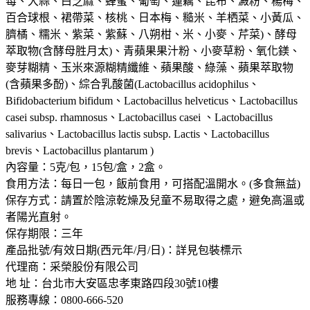
莓、大蒜、白芝麻、蜂蜜、葡萄、蓮藕、昆布、澱粉、楊梅、
百合球根、裙帶菜、核桃、日本梅、糙米、羊栖菜、小黃瓜、
臍橘、糯米、紫菜、紫蘇、八朔柑、米、小麥、芹菜)、酵母
萃取物(含酵母胜月太)、青蘋果果汁粉、小麥草粉、氧化鎂、
麥芽糊精、玉米來源糊精纖維、蘋果酸、綠藻、蘋果萃取物
(含蘋果多酚)、綜合乳酸菌(Lactobacillus acidophilus、
Bifidobacterium bifidum、Lactobacillus helveticus、Lactobacillus
casei subsp. rhamnosus、Lactobacillus casei 、Lactobacillus
salivarius、Lactobacillus lactis subsp. Lactis、Lactobacillus
brevis、Lactobacillus plantarum )
內容量：5克/包，15包/盒，2盒。
食用方法：每日一包，飯前食用，可搭配溫開水。(多食無益)
保存方式：請置於陰涼乾燥及兒童不易取得之處，避免高溫或
者陽光直射。
保存期限：三年
產品批號/有效日期(西元年/月/日)：詳見包裝標示
代理商：采榮股份有限公司
地 址：台北市大安區忠孝東路四段30號10樓
服務專線：0800-666-520