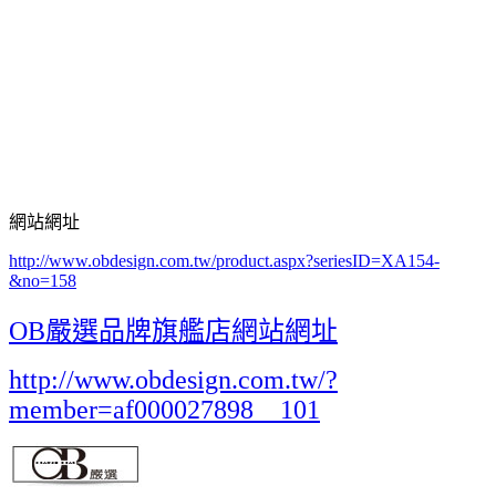
網站網址
http://www.obdesign.com.tw/product.aspx?seriesID=XA154-
&no=158
OB嚴選品牌旗艦店網站網址
http://www.obdesign.com.tw/?
member=af000027898__101