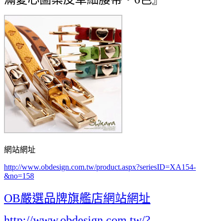
網站網址
http://www.obdesign.com.tw/product.aspx?seriesID=XA154-
&no=158
OB嚴選品牌旗艦店網站網址
http://www.obdesign.com.tw/?