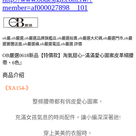
member=af000027898__101
ob嚴,ob嚴選,ob嚴選品牌旗艦店,ob嚴選拍賣,ob嚴選大尺碼,ob嚴選門市,ob嚴
選實體店面,ob嚴選褲,ob嚴選電話,ob嚴選 評價
OB嚴選0618新品【特價款】淘氣甜心~滿滿愛心圖案皮革細腰
帶‧6色』
商品介绍
《XA154-》
整條腰帶都有俏皮愛心圖案，
充滿女孩氣息的時尚配件，讓小編深深著迷!
穿上美美的衣服時，