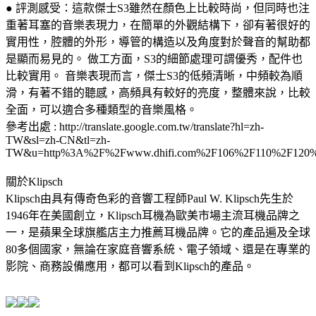
● 評測感受：這款傑士S3雖然在顏色上比較時尚，但同時也注
重著耳塞的音樂表現力，在簡單的外觀結構下，卻有著很好的
實用性，腔體的外形，導管的構造以及角度對於聲音的幫助都
是顯而易見的。 做工方面，S3的細節處理可謂優秀，配件也
比較實用。 音樂表現而言，傑士S3的低頻清晰，中頻較為順
滑，有著不錯的聽感，高頻具有較好的亮度，整體來說，比較
全面，可以適合多種類型的音樂風格。
參考出處 : http://translate.google.com.tw/translate?hl=zh-
TW&sl=zh-CN&tl=zh-
TW&u=http%3A%2F%2Fwww.dhifi.com%2F106%2F110%2F120%
關於Klipsch
Klipsch由具有傳奇色彩的音響工程師Paul W. Klipsch先生於
1946年在美國創立，Klipsch耳機為歐美市場主流耳機品牌之
一，是蘋果全球旗艦店主力推薦耳機品牌。它的產品遍及全球
80多個國家，無論在家庭音響系統、電子領域、還是在專業的
影院、商務設備應用，都可以看到Klipsch的產品。