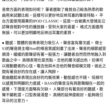
音樂方面的表現如何呢？ 筆者選取了幾首自己較為熟悉的歌
曲用來試聽比較，這樣可以更好地反映耳塞的聲音特點。 平
台方面使用蘋果的IPOD CLASSIC，這是一台被廣大發燒友公
認聲音相對中性的播放器，受到大家的喜愛。 格式方面選用
無損，可以更加明顯地反映出耳塞的素質。
● 聽感：整體的音樂表現力吸引人，聲音富有層次感。 傑士
S3的聲音將主唱Noel的嗓音質感刻畫了出來，聲音的細節感受
順滑，緩緩的歌聲卻有著一股張力，讓聽者自然而然地融入到
歌曲之中。 高頻表現也是亮點，吉他的層次感出色，彷彿可
以撥動聽者的心弦，電吉他與木吉他的聲音縱橫交錯，彼此之
間有著良好的存在​​感，讓人陶醉。
歌曲聽起來表現出良好的均衡效果，動態感也不錯。 低頻可
以感覺到明顯的力度感，BASS的聲音沒有與歌聲糊在一起的
感覺，下潛度方面略有欠缺。 人聲部分有著良好的聽感，歌
聲不顯乾澀，口型表達清楚。 高頻的延伸度較好，能夠吸引
耳朵的注意力。