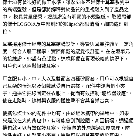
傑士S3有著很好的做工水準，雖然S3並不是傑士耳塞系列中
的高端型號，但是卻將解釋對於品質的重視融入到了產品之
中。 模具質量優秀，邊緣處沒有明顯的不規整感。 腔體尾部
的傑士LOGO以及中部刻印的Klipsch都很清晰，細節處理到
位。
耳塞採用傑士經典的耳塞結構設計，導管與耳塞腔體呈一定角
度，符合人體工程學，實際佩戴的感覺很舒適。 在左邊單元
的接線處，S3設有凸起點，這樣即便在實現較暗的情況下，
用戶也可以輕鬆佩戴耳塞。
耳塞配有小，中，大以及雙節套四種矽膠套，用戶可以根據自
己耳朵的情況以及佩戴感受自行選擇。 配件中還有個小夾
子，通過它把線固定在衣服上，從而有效控制“聽診器效應”，
使在走路時，線材與衣服的碰撞聲不會與音樂合奏。
便攜包傑士S3的配件中也有，由於經常攜帶的過程中，如果
只是放在大的背包中，有可能會刮到腔體，甚至損壞，通過便
攜包就可以有效保護耳塞。 便攜包的外層經過加厚處理，防
護性更好，內部有小夾層，用戶可以把耳塞套放於其中。