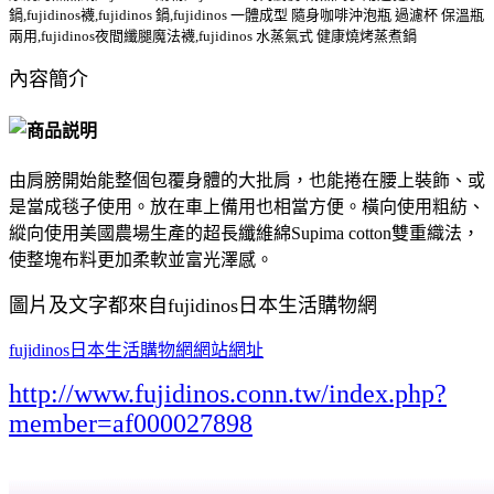
鍋,fujidinos襪,fujidinos 鍋,fujidinos 一體成型 隨身咖啡沖泡瓶 過濾杯 保溫瓶
兩用,fujidinos夜間纖腿魔法襪,fujidinos 水蒸氣式 健康燒烤蒸煮鍋
內容簡介
由肩膀開始能整個包覆身體的大批肩，也能捲在腰上裝飾、或
是當成毯子使用。放在車上備用也相當方便。橫向使用粗紡、
縱向使用美國農場生產的超長纖維綿Supima cotton雙重織法，
使整塊布料更加柔軟並富光澤感。
圖片及文字都來自fujidinos日本生活購物網
fujidinos日本生活購物網網站網址
http://www.fujidinos.conn.tw/index.php?
member=af000027898