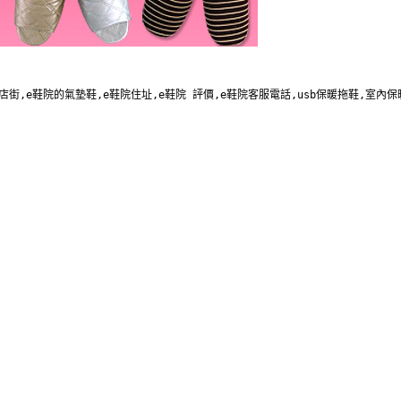
me商店街,e鞋院的氣墊鞋,e鞋院住址,e鞋院 評價,e鞋院客服電話,usb保暖拖鞋,