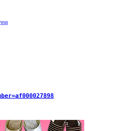
7898
mber=af000027898