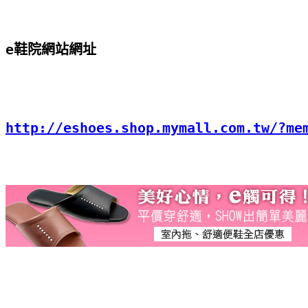
e鞋院網站網址
http://eshoes.shop.mymall.com.tw/?me