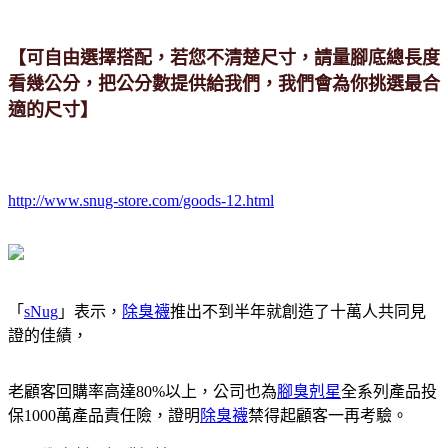
【可自由選擇搭配，若您不清楚尺寸，請量腳底總長度
看幾公分，把公分數提供給我們，我們會為你挑選最合
適的尺寸】
http://www.snug-store.com/goods-12.html
「
sNug
」表示，
除臭襪
推出不到半年就創造了十萬人共同見
證的佳績，
老顧客回購率高達80%以上，公司也為
腳臭剋星
全系列產品投
保1000萬產品責任險，證明
除臭襪
禁得起顧客一再考驗。