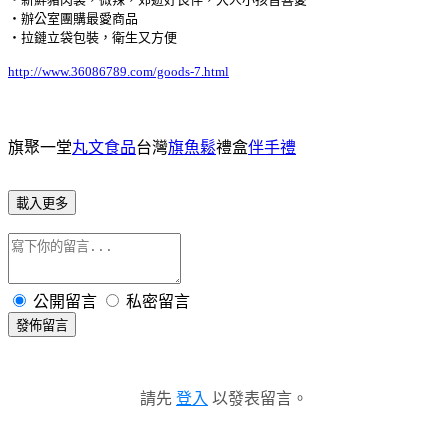
‧辦公室團購最愛商品
‧拉鏈立袋包裝，衛生又方便
http://www.36086789.com/goods-7.html
旗聚一堂
丸文食品
台灣
旗魚鬆
禮盒
伴手禮
載入更多
公開留言
私密留言
發佈留言
請先
登入
以發表留言。